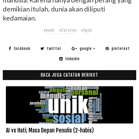
manusia. Karena hanya dengan perang yang
demikian itulah, dunia akan diliputi
kedamaian.
#bumi
#Catatan
#Opini
facebook
twitter
google +
pinterest
linkedin
BACA JUGA CATATAN BERIKUT
AI vs Hati; Masa Depan Penulis (2-habis)