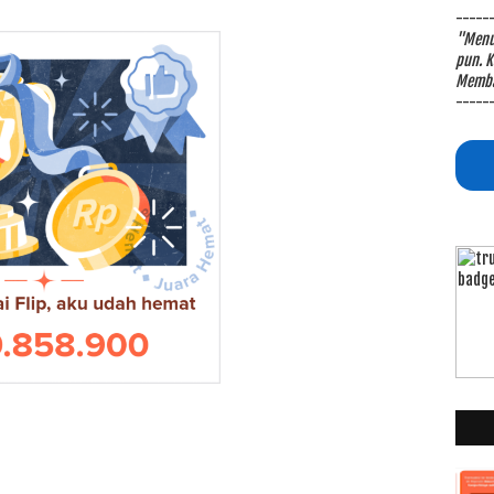
-----
"Menul
pun. K
Memba
-----