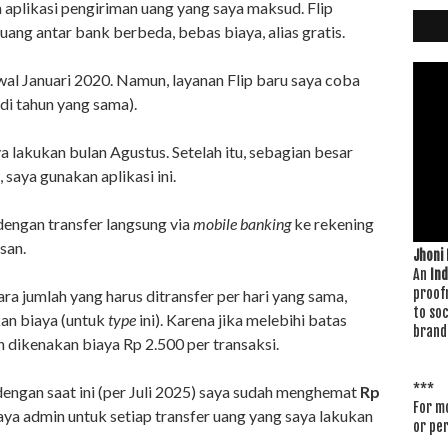
h aplikasi pengiriman uang yang saya maksud. Flip
uang antar bank berbeda, bebas biaya, alias gratis.
al Januari 2020. Namun, layanan Flip baru saya coba
di tahun yang sama).
ya lakukan bulan Agustus. Setelah itu, sebagian besar
saya gunakan aplikasi ini.
ngan transfer langsung via
mobile
banking
ke rekening
san.
Jhoni
An
In
proof
ra jumlah yang harus ditransfer per hari yang sama,
to soc
kan biaya (untuk
type
ini). Karena jika melebihi batas
brand
an dikenakan biaya Rp 2.500 per transaksi.
***
 dengan saat ini (per Juli 2025) saya sudah menghemat
Rp
For mo
iaya admin untuk setiap transfer uang yang saya lakukan
or pe