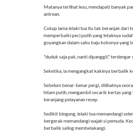
Matanya terlihat lesu, mendapati banyak pa
antrean.
Cukup lama lelaki tua itu tak beranjak dari t
memperbaiki peci putih yang letaknya suda
goyangkan dalam saku baju kokonya yang be
"duduk saja pak, nanti dipanggil," terdenga
Seketika, ia mengangkat kakinya berbalik k
Sebelum benar-benar pergi, dilihatnya se
hitam putih, mengambil secarik kertas yang 
keranjang pelayanan resep.
Sedikit bingung, lelaki tua memandangi sel
bergerak memandangi wajah si pemuda. Ked
berbalik saling membelakangi.