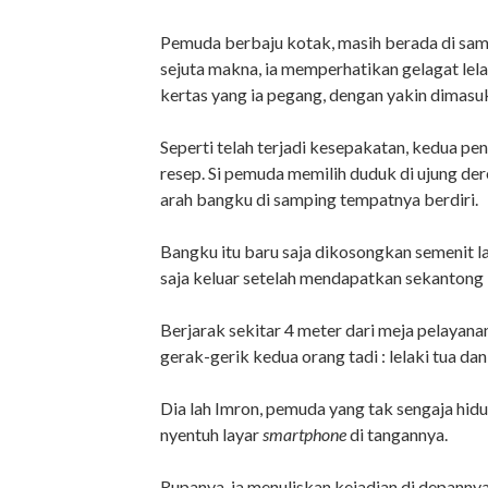
Pemuda berbaju kotak, masih berada di sam
sejuta makna, ia memperhatikan gelagat lela
kertas yang ia pegang, dengan yakin dimasu
Seperti telah terjadi kesepakatan, kedua p
resep. Si pemuda memilih duduk di ujung de
arah bangku di samping tempatnya berdiri.
Bangku itu baru saja dikosongkan semenit la
saja keluar setelah mendapatkan sekantong 
Berjarak sekitar 4 meter dari meja pelayana
gerak-gerik kedua orang tadi : lelaki tua d
Dia lah Imron, pemuda yang tak sengaja hidup
nyentuh layar
smartphone
di tangannya.
Rupanya, ia menuliskan kejadian di depannya 