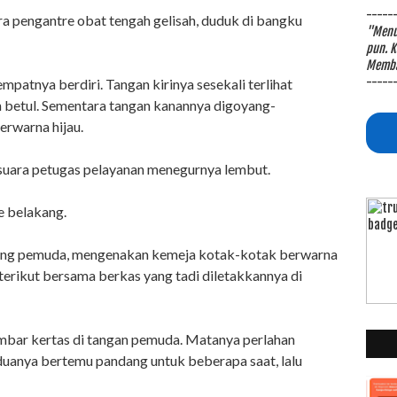
-----
ra pengantre obat tengah gelisah, duduk di bangku
"Menul
pun. K
Memba
-----
empatnya berdiri. Tangan kirinya sesekali terlihat
h betul. Sementara tangan kanannya digoyang-
rwarna hijau.
r suara petugas pelayanan menegurnya lembut.
e belakang.
orang pemuda, mengenakan kemeja kotak-kotak berwarna
terikut bersama berkas yang tadi diletakkannya di
embar kertas di tangan pemuda. Matanya perlahan
uanya bertemu pandang untuk beberapa saat, lalu