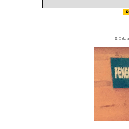
C
Catata