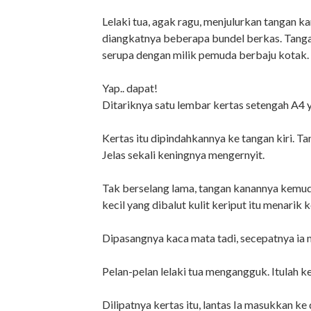
Lelaki tua, agak ragu, menjulurkan tangan k
diangkatnya beberapa bundel berkas. Tangann
serupa dengan milik pemuda berbaju kotak.
Yap.. dapat!
Ditariknya satu lembar kertas setengah A4 y
Kertas itu dipindahkannya ke tangan kiri. T
Jelas sekali keningnya mengernyit.
Tak berselang lama, tangan kanannya kemu
kecil yang dibalut kulit keriput itu menarik 
Dipasangnya kaca mata tadi, secepatnya ia 
Pelan-pelan lelaki tua mengangguk. Itulah k
Dilipatnya kertas itu, lantas Ia masukkan ke 