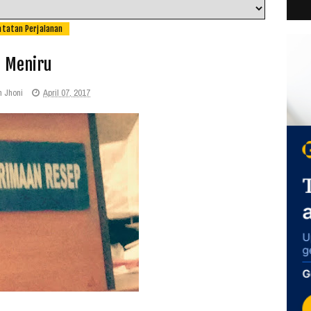
atatan Perjalanan
Meniru
n Jhoni
April 07, 2017