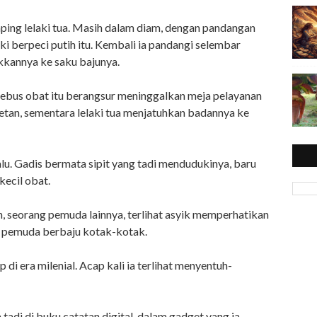
ping lelaki tua. Masih dalam diam, dengan pandangan
ki berpeci putih itu. Kembali ia pandangi selembar
kkannya ke saku bajunya.
enebus obat itu berangsur meninggalkan meja pelayanan
retan, sementara lelaki tua menjatuhkan badannya ke
lu. Gadis bermata sipit yang tadi mendudukinya, baru
kecil obat.
n, seorang pemuda lainnya, terlihat asyik memperhatikan
an pemuda berbaju kotak-kotak.
 di era milenial. Acap kali ia terlihat menyentuh-
tadi di buku catatan digital, dalam gadget yang ia