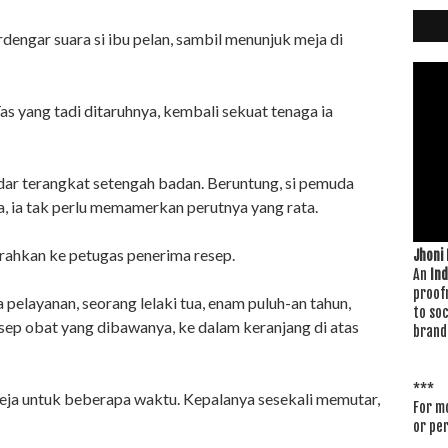
rdengar suara si ibu pelan, sambil menunjuk meja di
as yang tadi ditaruhnya, kembali sekuat tenaga ia
dar terangkat setengah badan. Beruntung, si pemuda
a, ia tak perlu memamerkan perutnya yang rata.
rahkan ke petugas penerima resep.
Jhoni
An
In
proof
elayanan, seorang lelaki tua, enam puluh-an tahun,
to soc
sep obat yang dibawanya, ke dalam keranjang di atas
brand
***
meja untuk beberapa waktu. Kepalanya sesekali memutar,
For mo
or pe