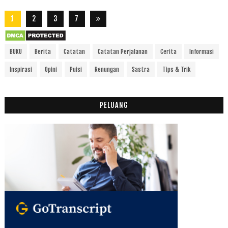
1
2
3
7
BUKU
Berita
Catatan
Catatan Perjalanan
Cerita
Informasi
Inspirasi
Opini
Puisi
Renungan
Sastra
Tips & Trik
PELUANG