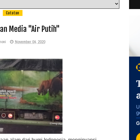
Catatan
an Media "Air Putih"
honi
November 04, 2020
yaan alam dari bumi Indonesia, menginvansi