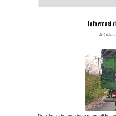
Informasi d
Catatan J
Dulu, ketika belanda ingin menggali keka