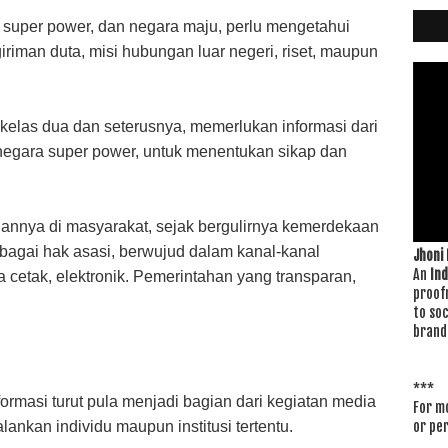
 super power, dan negara maju, perlu mengetahui
iriman duta, misi hubungan luar negeri, riset, maupun
kelas dua dan seterusnya, memerlukan informasi dari
 negara super power, untuk menentukan sikap dan
ngannya di masyarakat, sejak bergulirnya kemerdekaan
bagai hak asasi, berwujud dalam kanal-kanal
Jhoni
An
In
 cetak, elektronik. Pemerintahan yang transparan,
proof
to soc
brand
***
rmasi turut pula menjadi bagian dari kegiatan media
For mo
lankan individu maupun institusi tertentu.
or pe