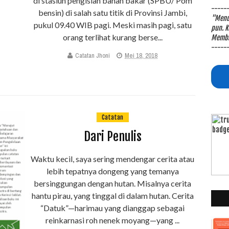
di stasiun pengisian bahan bakar (SPBU/ Pom
-----
bensin) di salah satu titik di Provinsi Jambi,
"Menul
pukul 09.40 WIB pagi. Meski masih pagi, satu
pun. K
orang terlihat kurang berse...
Memba
-----
Catatan Jhoni
Mei 18, 2018
Catatan
Dari Penulis
Waktu kecil, saya sering mendengar cerita atau
lebih tepatnya dongeng yang temanya
bersinggungan dengan hutan. Misalnya cerita
hantu pirau, yang tinggal di dalam hutan. Cerita
“Datuk”—harimau yang dianggap sebagai
reinkarnasi roh nenek moyang—yang ...