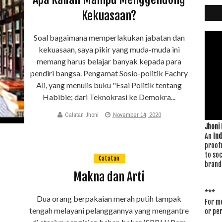
Kekuasaan?
Soal bagaimana memperlakukan jabatan dan
kekuasaan, saya pikir yang muda-muda ini
memang harus belajar banyak kepada para
pendiri bangsa. Pengamat Sosio-politik Fachry
Ali, yang menulis buku "Esai Politik tentang
Habibie; dari Teknokrasi ke Demokra...
Catatan Jhoni
November 14, 2020
Jhoni
An
In
proof
to soc
Catatan
brand
Makna dan Arti
***
Dua orang berpakaian merah putih tampak
For mo
tengah melayani pelanggannya yang mengantre
or pe